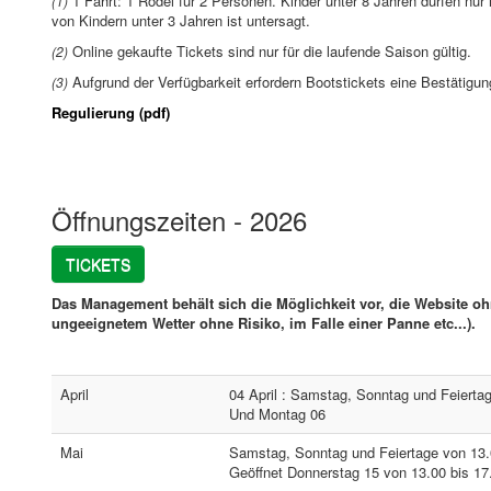
1 Fahrt: 1 Rodel für 2 Personen. Kinder unter 8 Jahren dürfen nu
(1)
von Kindern unter 3 Jahren ist untersagt.
Online gekaufte Tickets sind nur für die laufende Saison gültig.
(2)
Aufgrund der Verfügbarkeit erfordern Bootstickets eine Bestätigu
(3)
Regulierung (pdf)
Öffnungszeiten - 2026
TICKETS
Das Management behält sich die Möglichkeit vor, die Website o
ungeeignetem Wetter ohne Risiko, im Falle einer Panne etc...).
April
04 April : Samstag, Sonntag und Feierta
Und Montag 06
Mai
Samstag, Sonntag und Feiertage von 13.
Geöffnet Donnerstag 15 von 13.00 bis 17