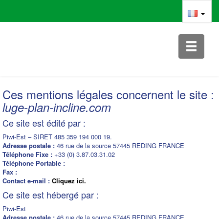
TOGGLE
NAVIGAT
Ces mentions légales concernent le site :
luge-plan-incline.com
Ce site est édité par :
Piwi-Est – SIRET 485 359 194 000 19.
Adresse postale :
46 rue de la source 57445 REDING FRANCE
Téléphone Fixe :
+33 (0) 3.87.03.31.02
Téléphone Portable :
Fax :
Contact e-mail :
Cliquez ici.
Ce site est hébergé par :
Piwi-Est
Adresse postale :
46 rue de la source 57445 REDING FRANCE